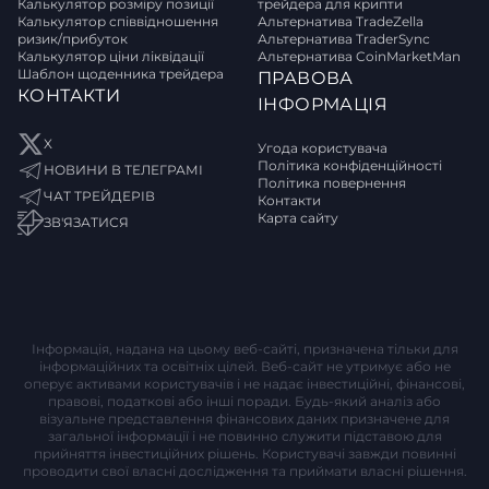
Калькулятор розміру позиції
трейдера для крипти
Калькулятор співвідношення
Альтернатива TradeZella
ризик/прибуток
Альтернатива TraderSync
Калькулятор ціни ліквідації
Альтернатива CoinMarketMan
Шаблон щоденника трейдера
ПРАВОВА
КОНТАКТИ
ІНФОРМАЦІЯ
X
Угода користувача
Політика конфіденційності
НОВИНИ В ТЕЛЕГРАМІ
Політика повернення
ЧАТ ТРЕЙДЕРІВ
Контакти
Карта сайту
ЗВ'ЯЗАТИСЯ
Інформація, надана на цьому веб-сайті, призначена тільки для
інформаційних та освітніх цілей. Веб-сайт не утримує або не
оперує активами користувачів і не надає інвестиційні, фінансові,
правові, податкові або інші поради. Будь-який аналіз або
візуальне представлення фінансових даних призначене для
загальної інформації і не повинно служити підставою для
прийняття інвестиційних рішень. Користувачі завжди повинні
проводити свої власні дослідження та приймати власні рішення.