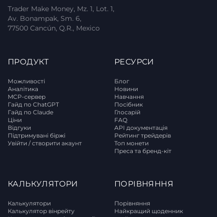
Trader Make Money, Mz. 1, Lot. 1,
Av. Bonampak, Sm. 6,
77500 Cancún, Q.R., Mexico
ПРОДУКТ
РЕСУРСИ
Можливості
Блог
Аналітика
Новини
MCP-сервер
Навчання
Гайд по ChatGPT
Посібник
Гайд по Claude
Глосарій
Ціни
FAQ
Відгуки
API документація
Підтримувані біржі
Рейтинг трейдерів
Увійти / створити акаунт
Топ монети
Преса та бренд-кіт
КАЛЬКУЛЯТОРИ
ПОРІВНЯННЯ
Калькулятори
Порівняння
Калькулятор вінрейту
Найкращий щоденник