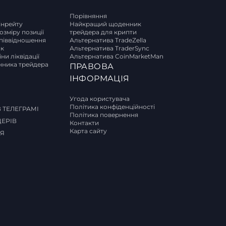
Порівняння
інрейту
Найкращий щоденник
озміру позиції
трейдера для крипти
піввідношення
Альтернатива TradeZella
ок
Альтернатива TraderSync
ни ліквідації
Альтернатива CoinMarketMan
ника трейдера
ПРАВОВА
И
ІНФОРМАЦІЯ
Угода користувача
Політика конфіденційності
 ТЕЛЕГРАМІ
Політика повернення
ДЕРІВ
Контакти
Карта сайту
СЯ