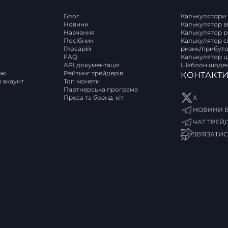
Блог
Калькулятори
Новини
Калькулятор в
Навчання
Калькулятор р
T
Посібник
Калькулятор с
Глосарій
ризик/прибут
FAQ
Калькулятор ці
API документація
Шаблон щоден
ржі
Рейтинг трейдерів
КОНТАКТ
и акаунт
Топ монети
Партнерська програма
Преса та бренд-кіт
X
НОВИНИ В
ЧАТ ТРЕЙ
ЗВ'ЯЗАТИ