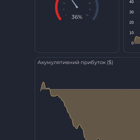
20
80
10
90
36%
0
100
Акумулятивний прибуток ($)