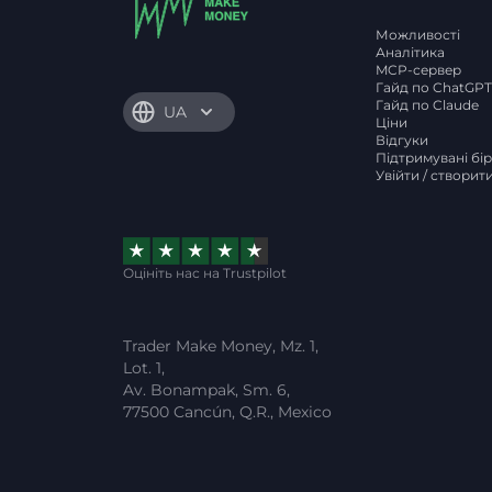
Можливості
Аналітика
MCP-сервер
Гайд по ChatGP
Гайд по Claude
UA
Ціни
Відгуки
Підтримувані бі
Увійти / створит
Оцініть нас на Trustpilot
Trader Make Money, Mz. 1,
Lot. 1,
Av. Bonampak, Sm. 6,
77500 Cancún, Q.R., Mexico