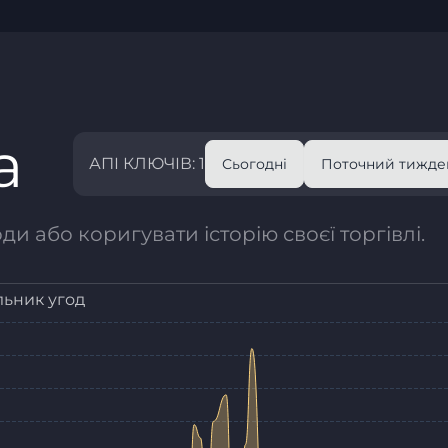
а
АПІ КЛЮЧІВ: 1
Сьогодні
Поточний тижде
и або коригувати історію своєї торгівлі.
льник угод