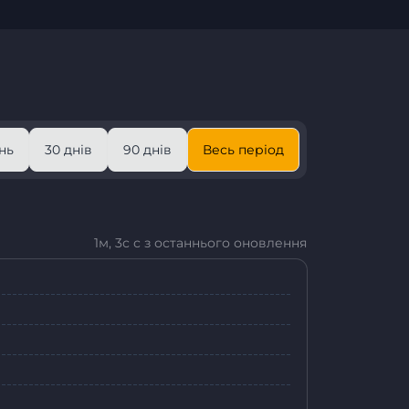
нь
30 днів
90 днів
Весь період
1м, 3с с з останнього оновлення