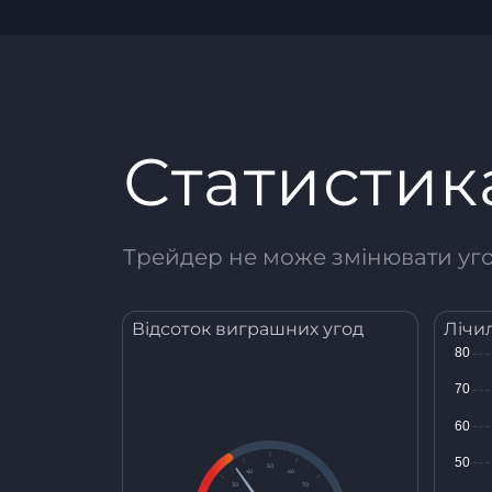
Статистик
Трейдер не може змінювати угод
Відсоток виграшних угод
Лічи
50
40
60
30
70