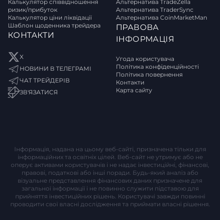
Калькулятор співвідношення
Альтернатива TradeZella
ризик/прибуток
Альтернатива TraderSync
Калькулятор ціни ліквідації
Альтернатива CoinMarketMan
Шаблон щоденника трейдера
ПРАВОВА
КОНТАКТИ
ІНФОРМАЦІЯ
X
Угода користувача
Політика конфіденційності
НОВИНИ В ТЕЛЕГРАМІ
Політика повернення
ЧАТ ТРЕЙДЕРІВ
Контакти
Карта сайту
ЗВ'ЯЗАТИСЯ
Інформація, надана на цьому веб-сайті, призначена тільки для
інформаційних та освітніх цілей. Веб-сайт не утримує або не
оперує активами користувачів і не надає інвестиційні, фінансові,
правові, податкові або інші поради. Будь-який аналіз або
візуальне представлення фінансових даних призначене для
загальної інформації і не повинно служити підставою для
прийняття інвестиційних рішень. Користувачі завжди повинні
проводити свої власні дослідження та приймати власні рішення.