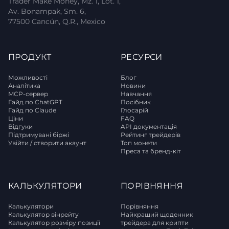
Trader Make Money, Mz. 1, Lot. 1,
Av. Bonampak, Sm. 6,
77500 Cancún, Q.R., Mexico
ПРОДУКТ
РЕСУРСИ
Можливості
Блог
Аналітика
Новини
MCP-сервер
Навчання
Гайд по ChatGPT
Посібник
Гайд по Claude
Глосарій
Ціни
FAQ
Відгуки
API документація
Підтримувані біржі
Рейтинг трейдерів
Увійти / створити акаунт
Топ монети
Преса та бренд-кіт
КАЛЬКУЛЯТОРИ
ПОРІВНЯННЯ
Калькулятори
Порівняння
Калькулятор вінрейту
Найкращий щоденник
Калькулятор розміру позиції
трейдера для крипти