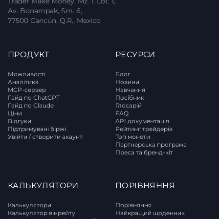
Trader Make Money, Mz. 1, Lot. 1,
Av. Bonampak, Sm. 6,
77500 Cancún, Q.R., Mexico
ПРОДУКТ
РЕСУРСИ
Можливості
Блог
Аналітика
Новини
MCP-сервер
Навчання
Гайд по ChatGPT
Посібник
Гайд по Claude
Глосарій
Ціни
FAQ
Відгуки
API документація
Підтримувані біржі
Рейтинг трейдерів
Увійти / створити акаунт
Топ монети
Партнерська програма
Преса та бренд-кіт
КАЛЬКУЛЯТОРИ
ПОРІВНЯННЯ
Калькулятори
Порівняння
Калькулятор вінрейту
Найкращий щоденник