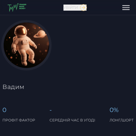
УВІЙТИ
Зв'язатися з нами
Вадим
0
-
0%
ПРОФІТ ФАКТОР
СЕРЕДНІЙ ЧАС В УГОДІ
ЛОНГ/ШОРТ