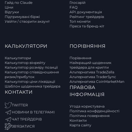
Гайд по Claude
Глосарій
Ціни
FAQ
Відгуки
API документація
Підтримувані біржі
Рейтинг трейдерів
Увійти / створити акаунт
Топ монети
Преса та бренд-кіт
КАЛЬКУЛЯТОРИ
ПОРІВНЯННЯ
Калькулятори
Порівняння
Калькулятор вінрейту
Найкращий щоденник
Калькулятор розміру позиції
трейдера для крипти
Калькулятор співвідношення
Альтернатива TradeZella
ризик/прибуток
Альтернатива TraderSync
Калькулятор ціни ліквідації
Альтернатива CoinMarketMan
Шаблон щоденника трейдера
ПРАВОВА
КОНТАКТИ
ІНФОРМАЦІЯ
TWITTER
Угода користувача
Політика конфіденційності
НОВИНИ В ТЕЛЕГРАМІ
Політика повернення
ЧАТ ТРЕЙДЕРІВ
Контакти
Карта сайту
ЗВ'ЯЗАТИСЯ