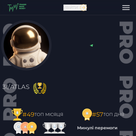
УВІЙТИ
Зв'язатися з нами
3I/ATLAS
#57
#49
ТОП ДНЯ
ТОП МІСЯЦЯ
Минулі перемоги