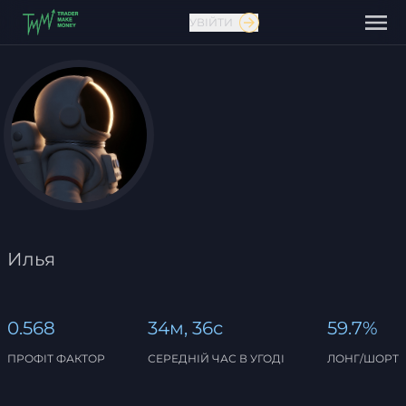
УВІЙТИ
Зв'язатися з нами
Илья
0.568
34м, 36с
59.7%
ПРОФІТ ФАКТОР
СЕРЕДНІЙ ЧАС В УГОДІ
ЛОНГ/ШОРТ