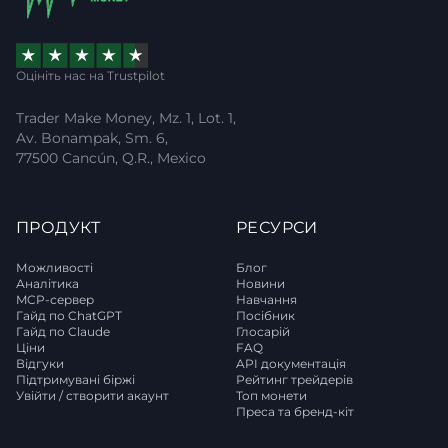
Оцініть нас на Trustpilot
Trader Make Money, Mz. 1, Lot. 1,
Av. Bonampak, Sm. 6,
77500 Cancún, Q.R., Mexico
ПРОДУКТ
РЕСУРСИ
Можливості
Блог
Аналітика
Новини
MCP-сервер
Навчання
Гайд по ChatGPT
Посібник
Гайд по Claude
Глосарій
Ціни
FAQ
Відгуки
API документація
Підтримувані біржі
Рейтинг трейдерів
Увійти / створити акаунт
Топ монети
Преса та бренд-кіт