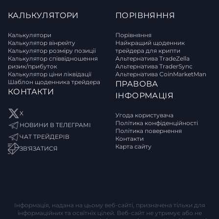
КАЛЬКУЛЯТОРИ
ПОРІВНЯННЯ
Калькулятори
Порівняння
Калькулятор вінрейту
Найкращий щоденник
Калькулятор розміру позиції
трейдера для крипти
Калькулятор співвідношення
Альтернатива TradeZella
ризик/прибуток
Альтернатива TraderSync
Калькулятор ціни ліквідації
Альтернатива CoinMarketMan
Шаблон щоденника трейдера
ПРАВОВА
КОНТАКТИ
ІНФОРМАЦІЯ
X
Угода користувача
Політика конфіденційності
НОВИНИ В ТЕЛЕГРАМІ
Політика повернення
ЧАТ ТРЕЙДЕРІВ
Контакти
Карта сайту
ЗВ'ЯЗАТИСЯ
Інформація, надана на цьому веб-сайті, призначена тільки для
інформаційних та освітніх цілей. Веб-сайт не утримує або не