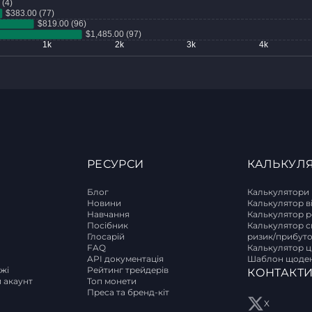
РЕСУРСИ
КАЛЬКУЛ
Блог
Калькулятори
Новини
Калькулятор в
Навчання
Калькулятор р
T
Посібник
Калькулятор с
Глосарій
ризик/прибут
FAQ
Калькулятор ці
API документація
Шаблон щоден
ржі
Рейтинг трейдерів
КОНТАКТ
и акаунт
Топ монети
Преса та бренд-кіт
X