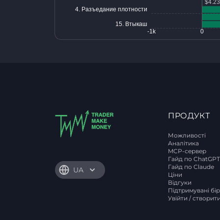
ПРОДУКТ
Можливості
Аналітика
MCP-сервер
Гайд по ChatGP
Гайд по Claude
UA
Ціни
Відгуки
Підтримувані бі
Увійти / створит