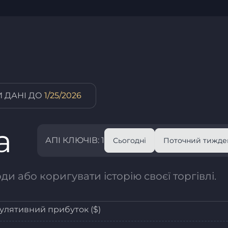
 ДАНІ ДО
1/25/2026
а
АПІ КЛЮЧІВ: 1
Сьогодні
Поточний тижде
и або коригувати історію своєї торгівлі.
улятивний прибуток ($)