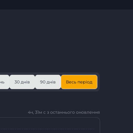
нь
30 днів
90 днів
Весь період
4ч, 31м с з останнього оновлення