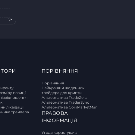
ЯТОРИ
ПОРІВНЯННЯ
Порівняння
інрейту
Найкращий щоденник
озміру позиції
трейдера для крипти
піввідношення
Альтернатива TradeZella
ок
Альтернатива TraderSync
ни ліквідації
Альтернатива CoinMarketMan
ника трейдера
ПРАВОВА
И
ІНФОРМАЦІЯ
Угода користувача