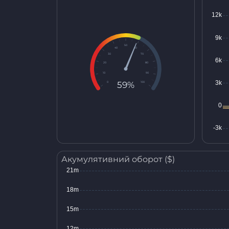
50
40
60
30
70
20
80
10
90
59%
0
100
Акумулятивний оборот ($)