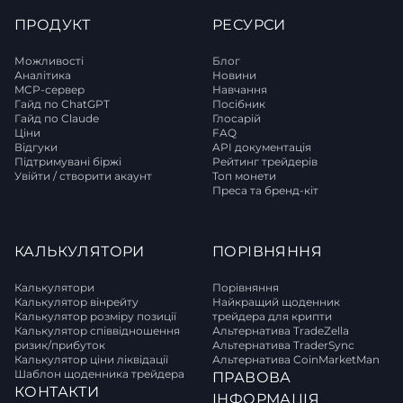
ПРОДУКТ
РЕСУРСИ
Можливості
Блог
Аналітика
Новини
MCP-сервер
Навчання
Гайд по ChatGPT
Посібник
Гайд по Claude
Глосарій
Ціни
FAQ
Відгуки
API документація
Підтримувані біржі
Рейтинг трейдерів
Увійти / створити акаунт
Топ монети
Преса та бренд-кіт
КАЛЬКУЛЯТОРИ
ПОРІВНЯННЯ
Калькулятори
Порівняння
Калькулятор вінрейту
Найкращий щоденник
Калькулятор розміру позиції
трейдера для крипти
Калькулятор співвідношення
Альтернатива TradeZella
ризик/прибуток
Альтернатива TraderSync
Калькулятор ціни ліквідації
Альтернатива CoinMarketMan
Шаблон щоденника трейдера
ПРАВОВА
КОНТАКТИ
ІНФОРМАЦІЯ