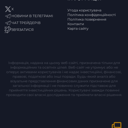
X
Угода користувача
Політика конфіденційності
НОВИНИ В ТЕЛЕГРАМІ
Політика повернення
ЧАТ ТРЕЙДЕРІВ
Контакти
Карта сайту
ЗВ'ЯЗАТИСЯ
Інформація, надана на цьому веб-сайті, призначена тільки для
інформаційних та освітніх цілей. Веб-сайт не утримує або не
оперує активами користувачів і не надає інвестиційні, фінансові,
правові, податкові або інші поради. Будь-який аналіз або
візуальне представлення фінансових даних призначене для
загальної інформації і не повинно служити підставою для
прийняття інвестиційних рішень. Користувачі завжди повинні
проводити свої власні дослідження та приймати власні рішення.