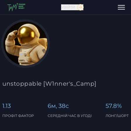
УВІЙТИ
Зв'язатися з нами
unstoppable [W1nner's_Camp]
1.13
6м, 38с
57.8%
ПРОФІТ ФАКТОР
СЕРЕДНІЙ ЧАС В УГОДІ
ЛОНГ/ШОРТ