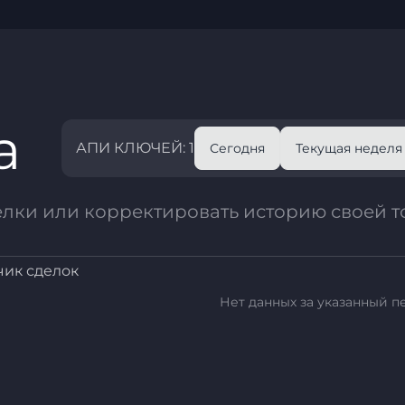
а
АПИ КЛЮЧЕЙ: 1
Сегодня
Текущая неделя
елки или корректировать историю своей т
чик сделок
Нет данных за указанный п