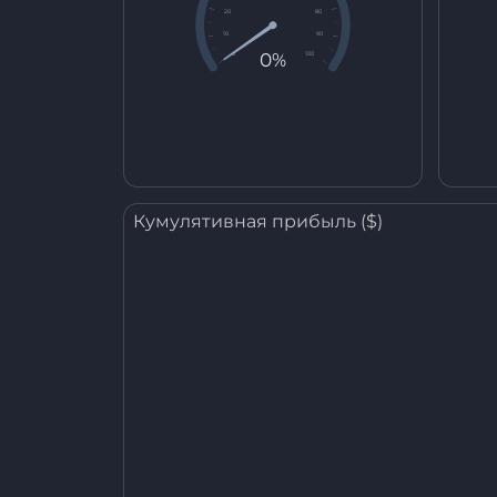
20
80
10
90
0%
0
100
Кумулятивная прибыль ($)