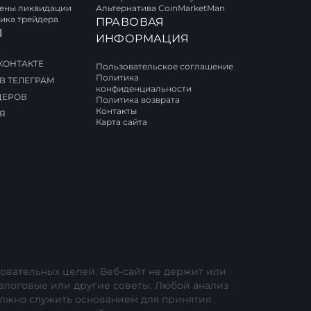
цены ликвидации
Альтернатива CoinMarketMan
ика трейдера
ПРАВОВАЯ
Ы
ИНФОРМАЦИЯ
КОНТАКТЕ
Пользовательское соглашение
Политика
В ТЕЛЕГРАМ
конфиденциальности
ДЕРОВ
Политика возврата
Контакты
Я
Карта сайта
овательных целей. Веб-сайт не держит или
алоговые или другие советы. Любой анализ
лжно служить основанием для принятия