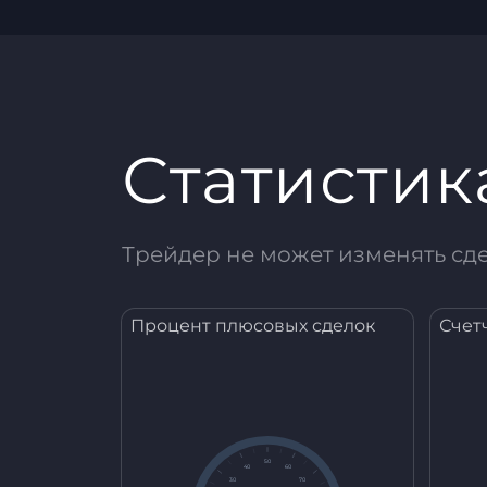
Статистик
Трейдер не может изменять сд
Процент плюсовых сделок
Счет
50
40
60
30
70