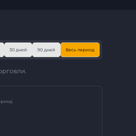
30 дней
90 дней
Весь период
орговли.
ериод