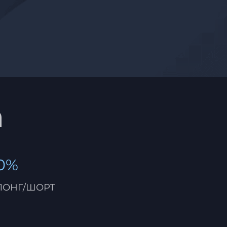
m
0%
ЛОНГ/ШОРТ