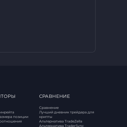
ЯТОРЫ
СРАВНЕНИЕ
Сравнение
винрейта
Лучший дневник трейдера для
размера позиции
крипты
соотношения
Альтернатива TradeZella
Альтернатива TraderSync