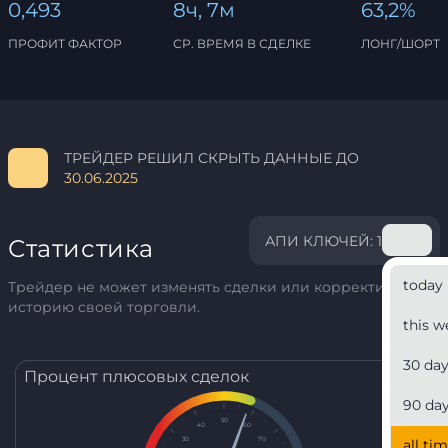
0,493
8ч, 7м
63,2%
ПРОФИТ ФАКТОР
СР. ВРЕМЯ В СДЕЛКЕ
ЛОНГ/ШОРТ
ТРЕЙДЕР РЕШИЛ СКРЫТЬ ДАННЫЕ ДО
30.06.2025
АПИ КЛЮЧЕЙ: 1
Статистика
today
Трейдер не может изменять сделки или корректировать
историю своей торговли.
this w
30 da
Процент плюсовых сделок
90 da
50
40
60
30
70
all ti