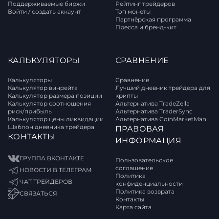
Поддерживаемые биржи
Рейтинг трейдеров
Войти / создать аккаунт
Топ монеты
Партнёрская программа
Пресса и бренд-кит
КАЛЬКУЛЯТОРЫ
СРАВНЕНИЕ
Калькуляторы
Сравнение
Калькулятор винрейта
Лучший дневник трейдера для
Калькулятор размера позиции
крипты
Калькулятор соотношения
Альтернатива TradeZella
риск/прибыль
Альтернатива TraderSync
Калькулятор цены ликвидации
Альтернатива CoinMarketMan
Шаблон дневника трейдера
ПРАВОВАЯ
КОНТАКТЫ
ИНФОРМАЦИЯ
ГРУППА ВКОНТАКТЕ
Пользовательское
соглашение
НОВОСТИ В ТЕЛЕГРАМ
Политика
ЧАТ ТРЕЙДЕРОВ
конфиденциальности
Политика возврата
СВЯЗАТЬСЯ
Контакты
Карта сайта