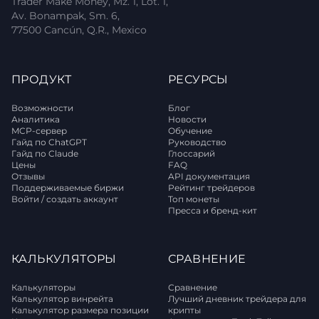
Trader Make Money, Mz. 1, Lot. 1,
Av. Bonampak, Sm. 6,
77500 Cancún, Q.R., Mexico
ПРОДУКТ
РЕСУРСЫ
Возможности
Блог
Аналитика
Новости
MCP-сервер
Обучение
Гайд по ChatGPT
Руководство
Гайд по Claude
Глоссарий
Цены
FAQ
Отзывы
API документация
Поддерживаемые биржи
Рейтинг трейдеров
Войти / создать аккаунт
Топ монеты
Пресса и бренд-кит
КАЛЬКУЛЯТОРЫ
СРАВНЕНИЕ
Калькуляторы
Сравнение
Калькулятор винрейта
Лучший дневник трейдера для
Калькулятор размера позиции
крипты