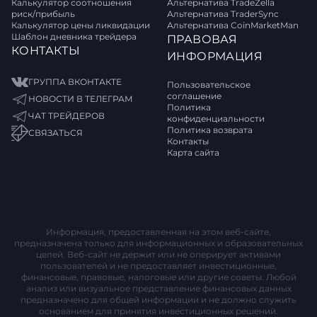
Калькулятор соотношения
Альтернатива TradeZella
риск/прибыль
Альтернатива TraderSync
Калькулятор цены ликвидации
Альтернатива CoinMarketMan
Шаблон дневника трейдера
ПРАВОВАЯ
КОНТАКТЫ
ИНФОРМАЦИЯ
ГРУППА ВКОНТАКТЕ
Пользовательское
соглашение
НОВОСТИ В ТЕЛЕГРАМ
Политика
ЧАТ ТРЕЙДЕРОВ
конфиденциальности
Политика возврата
СВЯЗАТЬСЯ
Контакты
Карта сайта
Информация, предоставленная на этом веб-сайте,
предназначена только для информационных и образовательных
целей. Веб-сайт не держит или не оперирует активами
пользователей и не предоставляет инвестиционные,
финансовые, правовые, налоговые или другие советы. Любой
анализ или визуальное представление финансовых данных
предназначено для общей информации и не должно служить
основанием для принятия инвестиционных решений.