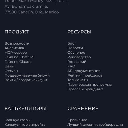
Trader Make Money, Mz. 1, Lot. 1,
Av. Bonampak, Sm. 6,
77500 Cancún, Q.R., Mexico
ПРОДУКТ
РЕСУРСЫ
Возможности
Блог
Аналитика
Новости
MCP-сервер
Обучение
Гайд по ChatGPT
Руководство
Гайд по Claude
Глоссарий
Цены
FAQ
Отзывы
API документация
Поддерживаемые биржи
Рейтинг трейдеров
Войти / создать аккаунт
Топ монеты
Партнёрская программа
Пресса и бренд-кит
КАЛЬКУЛЯТОРЫ
СРАВНЕНИЕ
Калькуляторы
Сравнение
Калькулятор винрейта
Лучший дневник трейдера для