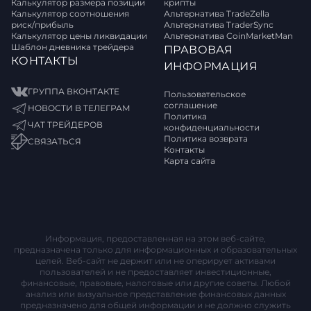
Калькулятор размера позиции
крипты
Калькулятор соотношения
Альтернатива TradeZella
риск/прибыль
Альтернатива TraderSync
Калькулятор цены ликвидации
Альтернатива CoinMarketMan
Шаблон дневника трейдера
ПРАВОВАЯ
КОНТАКТЫ
ИНФОРМАЦИЯ
ГРУППА ВКОНТАКТЕ
Пользовательское
соглашение
НОВОСТИ В ТЕЛЕГРАМ
Политика
ЧАТ ТРЕЙДЕРОВ
конфиденциальности
Политика возврата
СВЯЗАТЬСЯ
Контакты
Карта сайта
Информация, предоставленная на этом веб-сайте,
предназначена только для информационных и образовательных
целей. Веб-сайт не держит или не оперирует активами
пользователей и не предоставляет инвестиционные,
финансовые, правовые, налоговые или другие советы. Любой
анализ или визуальное представление финансовых данных
предназначено для общей информации и не должно служить