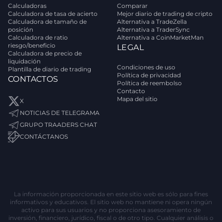
Calculadoras
Comparar
Calculadora de tasa de acierto
Mejor diario de trading de cripto
Calculadora de tamaño de
Alternativa a TradeZella
posición
Alternativa a TraderSync
Calculadora de ratio
Alternativa a CoinMarketMan
riesgo/beneficio
LEGAL
Calculadora de precio de
liquidación
Condiciones de uso
Plantilla de diario de trading
Política de privacidad
CONTACTOS
Política de reembolso
Contacto
Mapa del sitio
X
NOTICIAS DE TELEGRAMA
GRUPO TRAADERS CHAT
CONTÁCTANOS
La información proporcionada en este sitio web es sólo para fines
informativos y educativos. El sitio web no mantiene ni opera ningún
activo para sus usuarios y no proporciona asesoramiento de
inversión, financiero, jurídico, fiscal o de otro tipo. Cualquier análisis o