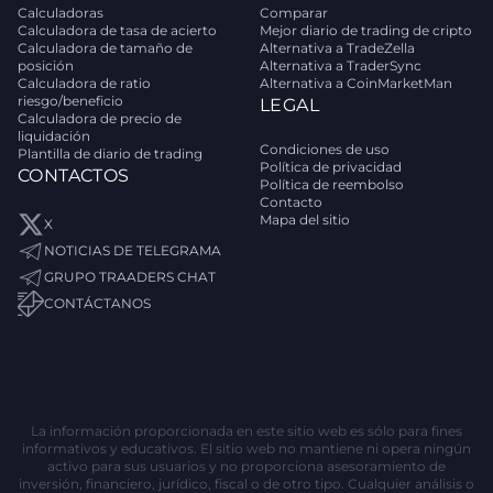
Calculadoras
Comparar
Calculadora de tasa de acierto
Mejor diario de trading de cripto
Calculadora de tamaño de
Alternativa a TradeZella
posición
Alternativa a TraderSync
Calculadora de ratio
Alternativa a CoinMarketMan
riesgo/beneficio
LEGAL
Calculadora de precio de
liquidación
Condiciones de uso
Plantilla de diario de trading
Política de privacidad
CONTACTOS
Política de reembolso
Contacto
Mapa del sitio
X
NOTICIAS DE TELEGRAMA
GRUPO TRAADERS CHAT
CONTÁCTANOS
La información proporcionada en este sitio web es sólo para fines
informativos y educativos. El sitio web no mantiene ni opera ningún
activo para sus usuarios y no proporciona asesoramiento de
inversión, financiero, jurídico, fiscal o de otro tipo. Cualquier análisis o