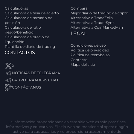
Calculadoras
Comparar
Calculadora de tasa de acierto
Mejor diario de trading de cripto
Calculadora de tamaño de
Alternativa a TradeZella
posición
Alternativa a TraderSync
Calculadora de ratio
Alternativa a CoinMarketMan
riesgo/beneficio
LEGAL
Calculadora de precio de
liquidación
Condiciones de uso
Plantilla de diario de trading
Política de privacidad
CONTACTOS
Política de reembolso
Contacto
Mapa del sitio
X
NOTICIAS DE TELEGRAMA
GRUPO TRAADERS CHAT
CONTÁCTANOS
La información proporcionada en este sitio web es sólo para fines
informativos y educativos. El sitio web no mantiene ni opera ningún
activo para sus usuarios y no proporciona asesoramiento de