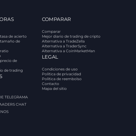
ORAS
COMPARAR
Comparar
tasa de acierto
Mejor diario de trading de cripto
 tamaño de
Alternativa a TradeZella
Alternativa a TraderSync
ratio
Alternativa a CoinMarketMan
o
LEGAL
 precio de
Condiciones de uso
rio de trading
Política de privacidad
S
Política de reembolso
Contacto
Mapa del sitio
 DE TELEGRAMA
AADERS CHAT
ANOS