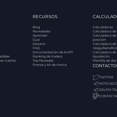
RECURSOS
CALCULAD
Blog
Calculadoras
Novedades
Calculadora de 
Aprender
Calculadora de
Guía
posición
Glosario
Calculadora de 
FAQ
riesgo/benefici
Documentación de la API
Calculadora de
tibles
Ranking de traders
liquidación
rear cuenta
Top Monedas
Plantilla de dia
Prensa y kit de marca
CONTACTO
TWITTER
NOTICIAS
GRUPO TR
CONTÁCT