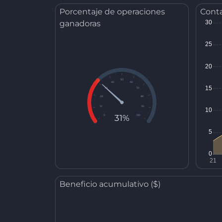
Porcentaje de operaciones
Conta
ganadoras
50
40
60
30
70
20
80
10
90
31%
0
100
Beneficio acumulativo ($)