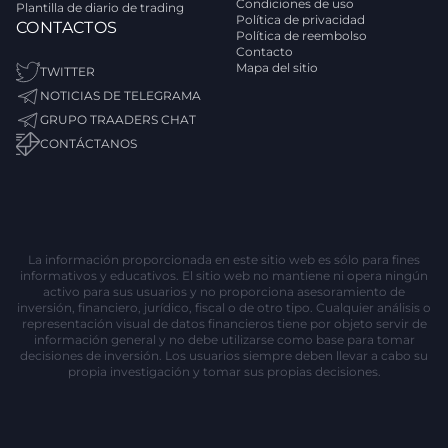
Condiciones de uso
Plantilla de diario de trading
Política de privacidad
CONTACTOS
Política de reembolso
Contacto
Mapa del sitio
TWITTER
NOTICIAS DE TELEGRAMA
GRUPO TRAADERS CHAT
CONTÁCTANOS
La información proporcionada en este sitio web es sólo para fines
informativos y educativos. El sitio web no mantiene ni opera ningún
activo para sus usuarios y no proporciona asesoramiento de
inversión, financiero, jurídico, fiscal o de otro tipo. Cualquier análisis o
representación visual de datos financieros tiene por objeto servir de
información general y no debe utilizarse como base para tomar
decisiones de inversión. Los usuarios siempre deben llevar a cabo su
propia investigación y tomar sus propias decisiones.