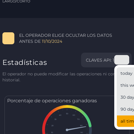
LARGO/CORTO
EL OPERADOR ELIGE OCULTAR LOS DATOS
ANTES DE
11/10/2024
CLAVES API: 1
Estadísticas
today
El operador no puede modificar las operaciones ni corregir el
historial.
this w
30 da
Porcentaje de operaciones ganadoras
90 da
50
40
60
30
70
all ti
20
80
10
90