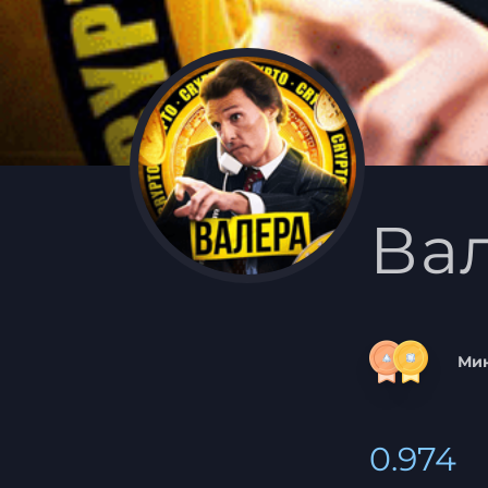
Вал
Мин
0.974