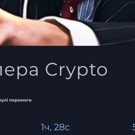
ера Crypto
улі перемоги
1ч, 28с