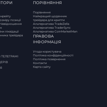
ЯТОРИ
ПОРІВНЯННЯ
Порівняння
інрейту
Найкращий щоденник
озміру позиції
трейдера для крипти
піввідношення
Альтернатива TradeZella
ок
Альтернатива TraderSync
ни ліквідації
Альтернатива CoinMarketMan
ника трейдера
ПРАВОВА
И
ІНФОРМАЦІЯ
Угода користувача
Політика конфіденційності
 ТЕЛЕГРАМІ
Політика повернення
ДЕРІВ
Контакти
Карта сайту
СЯ