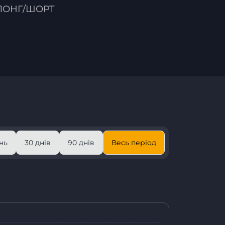
ЛОНГ/ШОРТ
нь
30 днів
90 днів
Весь період