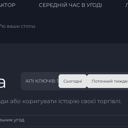
АКТОР
СЕРЕДНІЙ ЧАС В УГОДІ
х*ю ваши стопы
а
АПІ КЛЮЧІВ: 1
Сьогодні
Поточний тижде
и або коригувати історію своєї торгівлі.
льник угод