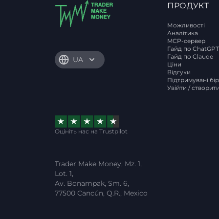
ПРОДУКТ
Можливості
Аналітика
MCP-сервер
Гайд по ChatGP
Гайд по Claude
UA
Ціни
Відгуки
Підтримувані бі
Увійти / створит
Оцініть нас на Trustpilot
Trader Make Money, Mz. 1,
Lot. 1,
Av. Bonampak, Sm. 6,
77500 Cancún, Q.R., Mexico