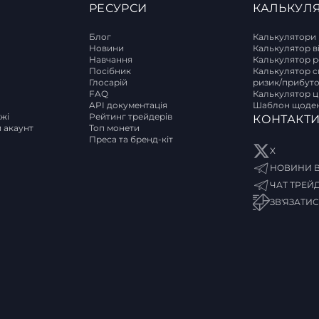
РЕСУРСИ
КАЛЬКУЛ
Блог
Калькулятори
Новини
Калькулятор в
Навчання
Калькулятор р
T
Посібник
Калькулятор с
Глосарій
ризик/прибут
FAQ
Калькулятор ці
API документація
Шаблон щоден
ржі
Рейтинг трейдерів
КОНТАКТ
и акаунт
Топ монети
Преса та бренд-кіт
X
НОВИНИ В
ЧАТ ТРЕЙ
ЗВ'ЯЗАТИ