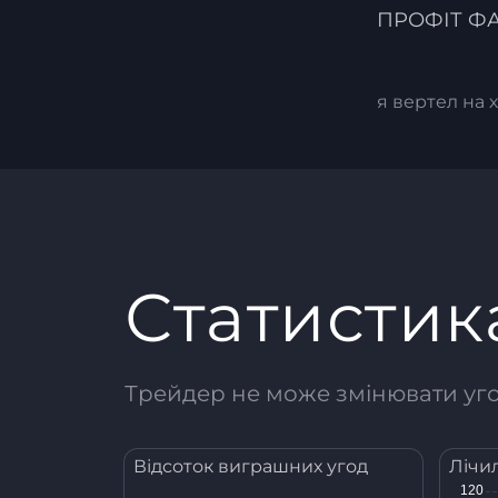
ПРОФІТ Ф
я вертел на 
Статистик
Трейдер не може змінювати угод
Відсоток виграшних угод
Лічи