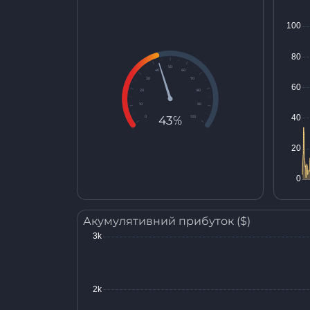
50
40
60
30
70
20
80
10
90
43%
0
100
Акумулятивний прибуток ($)