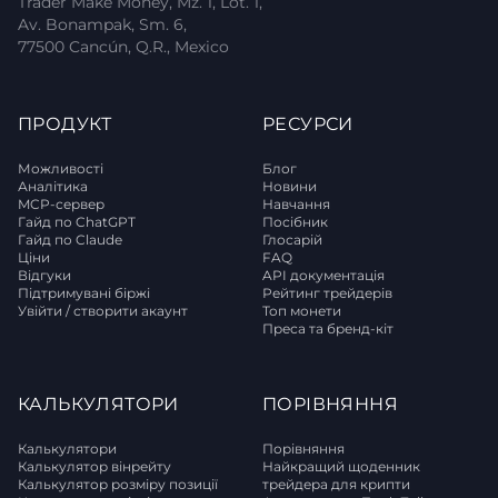
Trader Make Money, Mz. 1, Lot. 1,
Av. Bonampak, Sm. 6,
77500 Cancún, Q.R., Mexico
ПРОДУКТ
РЕСУРСИ
Можливості
Блог
Аналітика
Новини
MCP-сервер
Навчання
Гайд по ChatGPT
Посібник
Гайд по Claude
Глосарій
Ціни
FAQ
Відгуки
API документація
Підтримувані біржі
Рейтинг трейдерів
Увійти / створити акаунт
Топ монети
Преса та бренд-кіт
КАЛЬКУЛЯТОРИ
ПОРІВНЯННЯ
Калькулятори
Порівняння
Калькулятор вінрейту
Найкращий щоденник
Калькулятор розміру позиції
трейдера для крипти