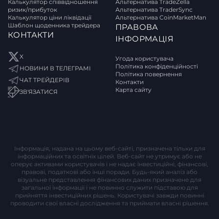
Калькулятор співвідношення
Альтернатива TradeZella
ризик/прибуток
Альтернатива TraderSync
Калькулятор ціни ліквідації
Альтернатива CoinMarketMan
Шаблон щоденника трейдера
ПРАВОВА
КОНТАКТИ
ІНФОРМАЦІЯ
X
Угода користувача
Політика конфіденційності
НОВИНИ В ТЕЛЕГРАМІ
Політика повернення
ЧАТ ТРЕЙДЕРІВ
Контакти
Карта сайту
ЗВ'ЯЗАТИСЯ
Інформація, надана на цьому веб-сайті, призначена тільки для
інформаційних та освітніх цілей. Веб-сайт не утримує або не
оперує активами користувачів і не надає інвестиційні, фінансові,
правові, податкові або інші поради. Будь-який аналіз або
візуальне представлення фінансових даних призначене для
загальної інформації і не повинно служити підставою для
прийняття інвестиційних рішень. Користувачі завжди повинні
проводити свої власні дослідження та приймати власні рішення.