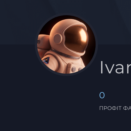
Iva
0
ПРОФІТ Ф