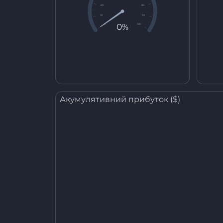
20
80
10
90
0%
0
100
Акумулятивний прибуток ($)