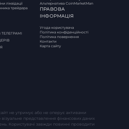
ни ліквідації
Альтернатива CoinMarketMan
ника трейдера
ПРАВОВА
И
ІНФОРМАЦІЯ
Угода користувача
Політика конфіденційності
 ТЕЛЕГРАМІ
Політика повернення
ДЕРІВ
Контакти
Карта сайту
СЯ
-сайт не утримує або не оперує активами
або візуальне представлення фінансових даних
шень. Користувачі завжди повинні проводити