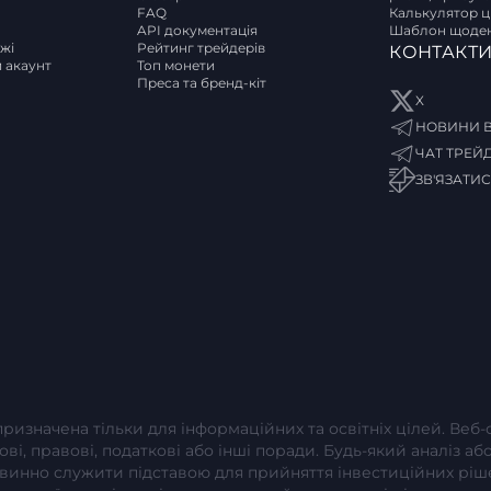
FAQ
Калькулятор ці
API документація
Шаблон щоден
ржі
Рейтинг трейдерів
КОНТАКТ
и акаунт
Топ монети
Преса та бренд-кіт
X
НОВИНИ В
ЧАТ ТРЕЙ
ЗВ'ЯЗАТИ
 призначена тільки для інформаційних та освітніх цілей. Веб
сові, правові, податкові або інші поради. Будь-який аналіз 
повинно служити підставою для прийняття інвестиційних рі