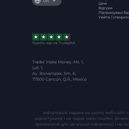
UA
Ціни
Відгуки
Підтримувані бі
Увійти / створит
Оцініть нас на Trustpilot
Trader Make Money, Mz. 1,
Lot. 1,
Av. Bonampak, Sm. 6,
77500 Cancún, Q.R., Mexico
Інформація, надана на цьому веб-сайті,
користувачів і не надає інвестиційні, фінан
призначене для загальної інформації і не 