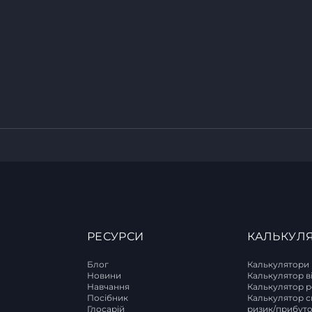
РЕСУРСИ
КАЛЬКУЛ
Блог
Калькулятори
Новини
Калькулятор в
Навчання
Калькулятор р
T
Посібник
Калькулятор с
Глосарій
ризик/прибут