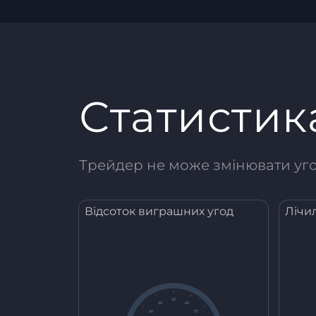
Статистик
Трейдер не може змінювати угод
Відсоток виграшних угод
Лічи
50
40
60
30
70