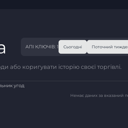
а
АПІ КЛЮЧІВ: 1
Сьогодні
Поточний тижде
и або коригувати історію своєї торгівлі.
льник угод
Немає даних за вказаний п