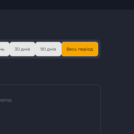
нь
30 днів
90 днів
Весь період
еріод