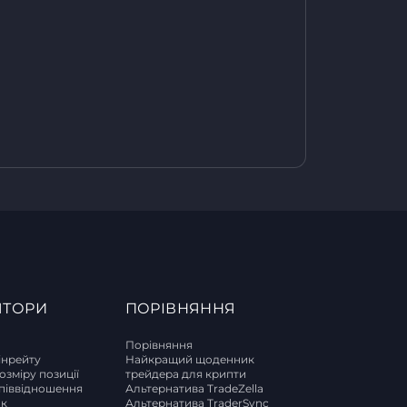
ЯТОРИ
ПОРІВНЯННЯ
Порівняння
інрейту
Найкращий щоденник
озміру позиції
трейдера для крипти
піввідношення
Альтернатива TradeZella
ок
Альтернатива TraderSync