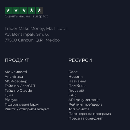
Оцініть нас на Trustpilot
Trader Make Money, Mz. 1, Lot. 1,
Av. Bonampak, Sm. 6,
77500 Cancún, Q.R., Mexico
ПРОДУКТ
РЕСУРСИ
Можливості
Блог
Аналітика
Новини
MCP-сервер
Навчання
Гайд по ChatGPT
Посібник
Гайд по Claude
Глосарій
Ціни
FAQ
Відгуки
API документація
Підтримувані біржі
Рейтинг трейдерів
Увійти / створити акаунт
Топ монети
Партнерська програма
Преса та бренд-кіт