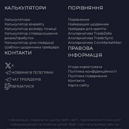
КАЛЬКУЛЯТОРИ
ПОРІВНЯННЯ
Калькулятори
Порівняння
Калькулятор вінрейту
Найкращий щоденник
Калькулятор розміру позиції
трейдера для крипти
Калькулятор співвідношення
Альтернатива TradeZella
ризик/прибуток
Альтернатива TraderSync
Калькулятор ціни ліквідації
Альтернатива CoinMarketMan
Шаблон щоденника трейдера
ПРАВОВА
КОНТАКТИ
ІНФОРМАЦІЯ
X
Угода користувача
Політика конфіденційності
НОВИНИ В ТЕЛЕГРАМІ
Політика повернення
ЧАТ ТРЕЙДЕРІВ
Контакти
Карта сайту
ЗВ'ЯЗАТИСЯ
Інформація, надана на цьому веб-сайті, призначена тільки для
інформаційних та освітніх цілей. Веб-сайт не утримує або не
оперує активами користувачів і не надає інвестиційні, фінансові,