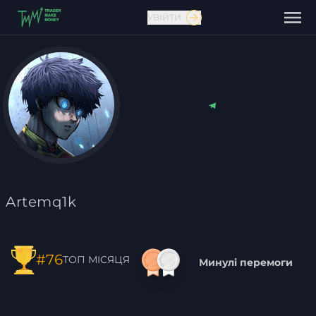
УВІЙТИ
Зв'язатися з нами
Artemq1k
#76
ТОП МІСЯЦЯ
Минулі перемоги